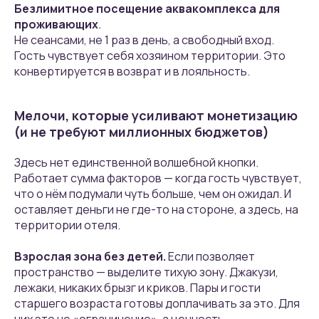
Безлимитное посещение аквакомплекса для
проживающих
.
Не сеансами, не 1 раз в день, а свободный вход.
Гость чувствует себя хозяином территории. Это
конвертируется в возврат и в лояльность.
© Нина Студенова, 2026 |
Мелочи, которые усиливают монетизацию
ИНН 540531180209 |
(и не требуют миллионных бюджетов)
Новосибирск
Информация на сайте
Здесь нет единственной волшебной кнопки.
носит ознакомительный
Работает сумма факторов — когда гость чувствует,
характер и не является
публичной офертой (ст.
что о нём подумали чуть больше, чем он ожидал. И
437 ГК РФ).
оставляет деньги не где-то на стороне, а здесь, на
политика обработки
территории отеля.
персональных данных
Взрослая зона без детей.
Если позволяет
Email:
ninastudenova@yandex.ru
пространство — выделите тихую зону. Джакузи,
лежаки, никаких брызг и криков. Пары и гости
старшего возраста готовы доплачивать за это. Для