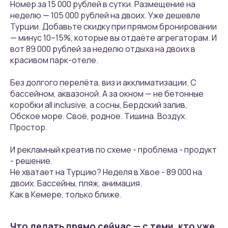
Номер за 15 000 рублей в сутки. Размещение на
неделю — 105 000 рублей на двоих. Уже дешевле
Турции. Добавьте скидку при прямом бронировании
— минус 10–15%, которые вы отдаёте агрегаторам. И
вот 89 000 рублей за неделю отдыха на двоих в
красивом парк-отеле.
Без долгого перелёта, виз и акклиматизации. С
бассейном, аквазоной. А за окном — не бетонные
коробки all inclusive, а сосны, Бердский залив,
Обское море. Своё, родное. Тишина. Воздух.
Простор.
И рекламный креатив по схеме - проблема - продукт
- решение.
Не хватает на Турцию? Неделя в Хвое - 89 000 на
двоих. Бассейны, пляж, анимация.
Как в Кемере, только ближе.
Что делать прямо сейчас — с теми, кто уже