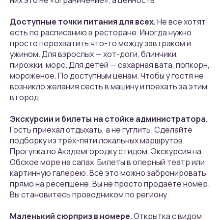
них это не «ограничение», а ценность.
Доступные точки питания для всех.
Не все хотят
есть по расписанию в ресторане. Иногда нужно
просто перехватить что-то между завтраком и
ужином. Для взрослых — хот-доги, блинчики,
пирожки, морс. Для детей — сахарная вата, попкорн,
мороженое. По доступным ценам. Чтобы у гостя не
возникло желания сесть в машину и поехать за этим
в город.
Экскурсии и билеты на стойке администратора.
Гость приехал отдыхать, а не гуглить. Сделайте
подборку из трёх-пяти локальных маршрутов.
Прогулка по Академгородку с гидом. Экскурсия на
Обское море на сапах. Билеты в оперный театр или
картинную галерею. Всё это можно забронировать
прямо на ресепшене. Вы не просто продаёте номер.
Вы становитесь проводником по региону.
Маленький сюрприз в номере.
Открытка с видом