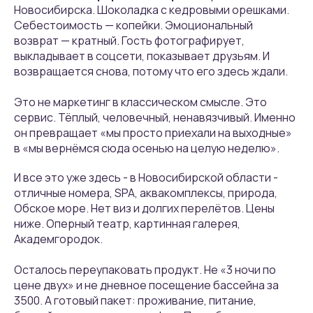
Новосибирска. Шоколадка с кедровыми орешками.
Себестоимость — копейки. Эмоциональный
возврат — кратный. Гость фотографирует,
выкладывает в соцсети, показывает друзьям. И
возвращается снова, потому что его здесь ждали.
Это не маркетинг в классическом смысле. Это
сервис. Тёплый, человечный, ненавязчивый. Именно
он превращает «мы просто приехали на выходные»
в «мы вернёмся сюда осенью на целую неделю».
И все это уже здесь - в Новосибирской области -
отличные номера, SPA, аквакомплексы, природа,
Обское море. Нет виз и долгих перелётов. Цены
ниже. Оперный театр, картинная галерея,
Академгородок.
Осталось переупаковать продукт. Не «3 ночи по
цене двух» и не дневное посещение бассейна за
3500. А готовый пакет: проживание, питание,