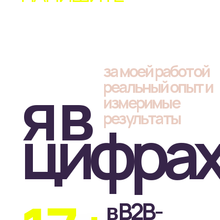
17+
в B2B-
продажах и
управлении
в директе (с тех
5+
пор, когда это
ещё не было
мейнстримом)
в создании
6+
понятных
сайтов на
tilda