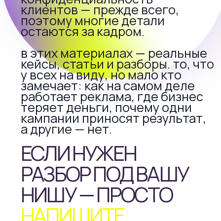
работает реклама, где бизнес
теряет деньги, почему одни
кампании приносят результат,
а другие — нет.
ЕСЛИ НУЖЕН
РАЗБОР ПОД ВАШУ
НИШУ — ПРОСТО
НАПИШИТЕ
за моей работой
я в
реальный опыт и
измеримые
результаты
цифрах